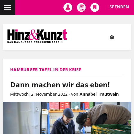
SPENDEN
Direkt
zum
Inhalt
HAMBURGER TAFEL IN DER KRISE
Dann machen wir das eben!
Mittwoch, 2. November 2022
·
von
Annabel Trautwein