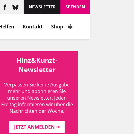
NEWSLETTER
SPENDEN
Helfen
Kontakt
Shop
Hinz&Kunzt-
Newsletter
Verpassen Sie keine Ausgabe
mehr und abonnieren Sie
unseren Newsletter. Jeden
Freitag informieren wir über die
Nachrichten der Woche.
JETZT ANMELDEN ➔