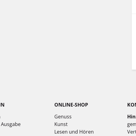
IN
ONLINE-SHOP
KO
n
Genuss
Hin
e Ausgabe
Kunst
gem
Lesen und Hören
Ver