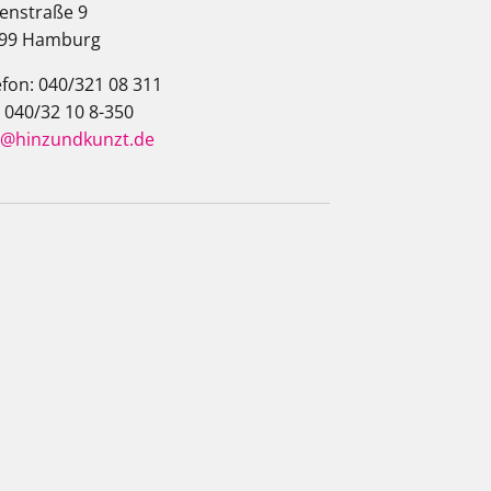
enstraße 9
99 Hamburg
efon: 040/321 08 311
: 040/32 10 8-350
o@hinzundkunzt.de