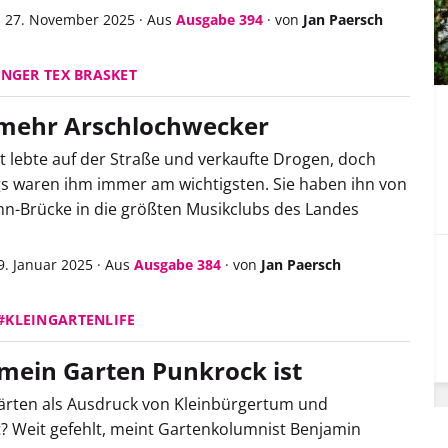
, 27. November 2025
·
Aus
Ausgabe 394
·
von
Jan Paersch
ÄNGER TEX BRASKET
mehr Arschlochwecker
t lebte auf der Straße und verkaufte Drogen, doch
s waren ihm immer am wichtigsten. Sie haben ihn von
hn-Brücke in die größten Musikclubs des Landes
9. Januar 2025
·
Aus
Ausgabe 384
·
von
Jan Paersch
#KLEINGARTENLIFE
mein Garten Punkrock ist
ärten als Ausdruck von Kleinbürgertum und
t? Weit gefehlt, meint Gartenkolumnist Benjamin