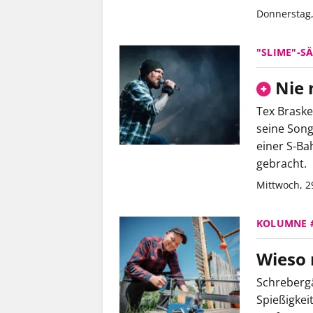
Donnerstag
"SLIME"-S
Nie 
Tex Braske
seine Song
einer S-Ba
gebracht.
Mittwoch, 2
KOLUMNE 
Wieso 
Schreberg
Spießigkei