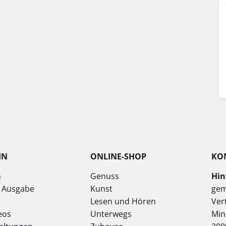
IN
ONLINE-SHOP
KO
n
Genuss
Hin
e Ausgabe
Kunst
gem
Lesen und Hören
Ver
eos
Unterwegs
Min