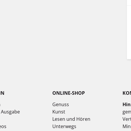
IN
ONLINE-SHOP
KO
n
Genuss
Hin
e Ausgabe
Kunst
gem
Lesen und Hören
Ver
eos
Unterwegs
Min