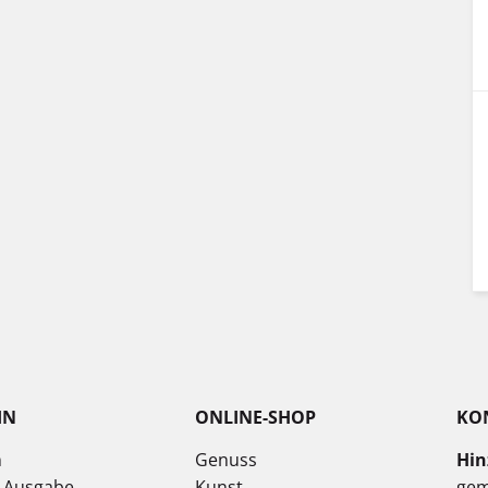
IN
ONLINE-SHOP
KO
n
Genuss
Hin
e Ausgabe
Kunst
gem