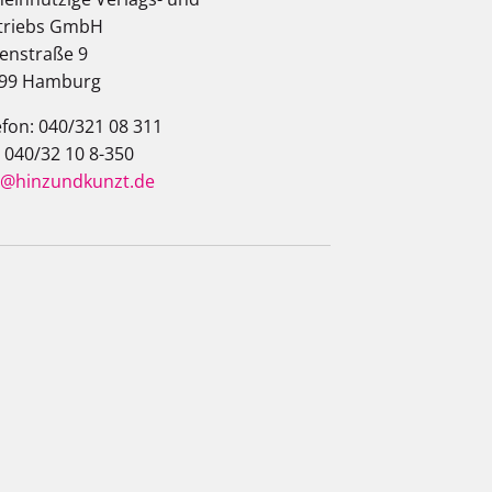
triebs GmbH
enstraße 9
99 Hamburg
efon: 040/321 08 311
: 040/32 10 8-350
o@hinzundkunzt.de