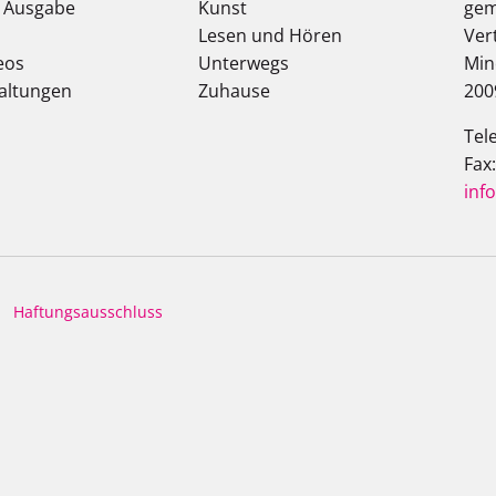
e Ausgabe
Kunst
gem
Lesen und Hören
Ver
eos
Unterwegs
Min
altungen
Zuhause
200
Tel
Fax
inf
Haftungsausschluss