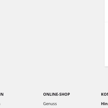
IN
ONLINE-SHOP
KO
n
Genuss
Hin