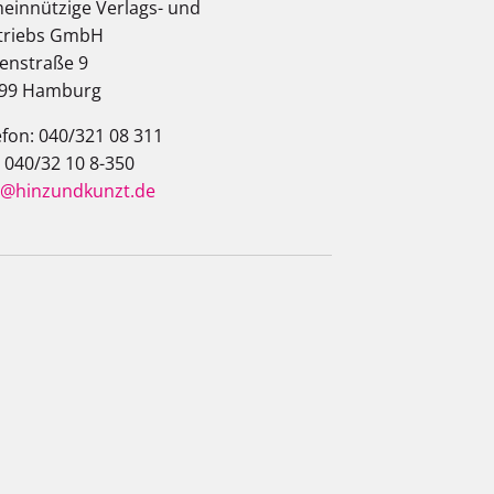
einnützige Verlags- und
triebs GmbH
enstraße 9
99 Hamburg
efon: 040/321 08 311
: 040/32 10 8-350
o@hinzundkunzt.de