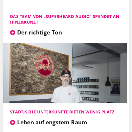
DAS TEAM VON „SUPERHEARO AUDIO“ SPENDET AN
HINZ&KUNZT
Der richtige Ton
STÄDTISCHE UNTERKÜNFTE BIETEN WENIG PLATZ
Leben auf engstem Raum