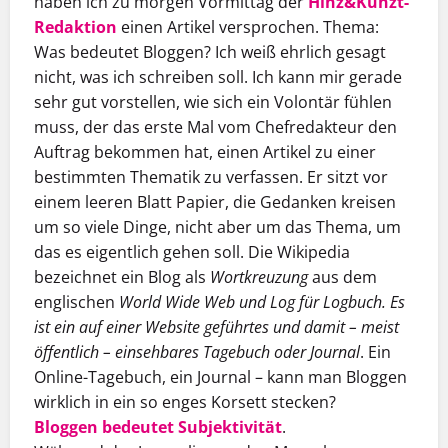
haben ich zu morgen Vormittag der
Hinz&Kunzt-
Redaktion
einen Artikel versprochen. Thema:
Was bedeutet Bloggen? Ich weiß ehrlich gesagt
nicht, was ich schreiben soll. Ich kann mir gerade
sehr gut vorstellen, wie sich ein Volontär fühlen
muss, der das erste Mal vom Chefredakteur den
Auftrag bekommen hat, einen Artikel zu einer
bestimmten Thematik zu verfassen. Er sitzt vor
einem leeren Blatt Papier, die Gedanken kreisen
um so viele Dinge, nicht aber um das Thema, um
das es eigentlich gehen soll. Die Wikipedia
bezeichnet ein Blog als
Wortkreuzung
aus dem
englischen
World Wide Web und Log für Logbuch. Es
ist ein auf einer Website geführtes und damit – meist
öffentlich – einsehbares Tagebuch oder Journal
. Ein
Online-Tagebuch, ein Journal – kann man Bloggen
wirklich in ein so enges Korsett stecken?
Bloggen bedeutet Subjektivität
.