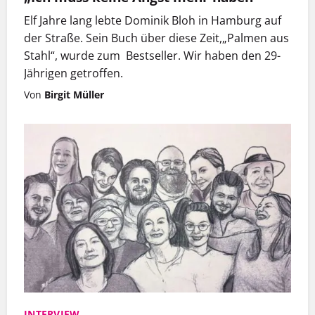
Außerdem in dieser Ausgabe:
Elf Jahre lang lebte Dominik Bloh in Hamburg auf
der Straße. Sein Buch über diese Zeit,„Palmen aus
Stahl“, wurde zum Bestseller. Wir haben den 29-
Jährigen getroffen.
Von
Birgit Müller
Peter Dammann fotografierte in den 1990er-Jahren in St.
Petersburg, damals auch für Hinz&Kunzt. Nun zeigt eine
Ausstellung im Jenisch Haus die besten Bilder des 2015
verstorbenen Hamburgers aus dieser Zeit. Unter
anderem diese Bild von Schuri, der Unterschlupf im
INTERVIEW