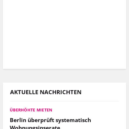
Er hat mit Hinz&Kunzt nicht nur eine
Wohnung gefunden, sondern auch einen
Arbeitgeber, der ihn so schätzt, wie er ist.
MEHR INFOS
AKTUELLE NACHRICHTEN
ÜBERHÖHTE MIETEN
Berlin überprüft systematisch
Wohnungsinserate