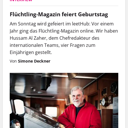
Kinderasyl „Blaue Krähe“ fand. Foto: Peter Dammann
Flüchtling-Magazin feiert Geburtstag
Am Sonntag wird gefeiert im leetHub: Vor einem
Jahr ging das Flüchtling-Magazin online. Wir haben
Hussam Al Zaher, dem Chefredakteur des
internationalen Teams, vier Fragen zum
Einjährigen gestellt.
Von
Simone Deckner