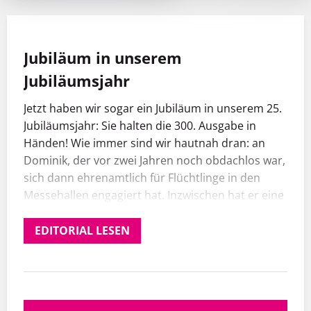
Jubiläum in unserem
Jubiläumsjahr
Jetzt haben wir sogar ein Jubiläum in unserem 25.
Jubiläumsjahr: Sie halten die 300. Ausgabe in
Händen! Wie immer sind wir hautnah dran: an
Dominik, der vor zwei Jahren noch obdachlos war,
sich dann ehrenamtlich für Flüchtlinge in den
Messehallen engagiert hat. Inzwischen hat er eine
Wohnung, arbeitet – und hat einen Bestseller
geschrieben.
EDITORIAL LESEN
Hautnah dran sind wir auch an den Schicksalen
der Menschen auf der Straße: an dem
obdachlosen David, der
450 Euro Strafe zahlen
soll
.