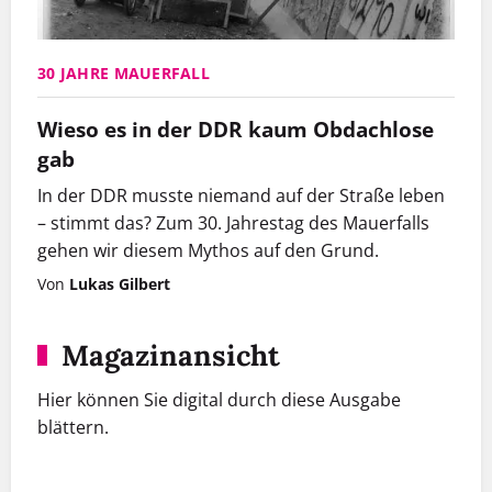
30 JAHRE MAUERFALL
Wieso es in der DDR kaum Obdachlose
gab
„Ich wollte nur noch weg“, erinnert sich Silvia. Wie die
ehemalige DDR-Bürgerin in Hamburg auf der Straße
In der DDR musste niemand auf der Straße leben
landete, erzählt sie im Magazin. Foto: Mauricio
– stimmt das? Zum 30. Jahrestag des Mauerfalls
Bustamante; Hintergrundfoto: Actionpress
gehen wir diesem Mythos auf den Grund.
Von
Lukas Gilbert
Magazinansicht
Hier können Sie digital durch diese Ausgabe
blättern.