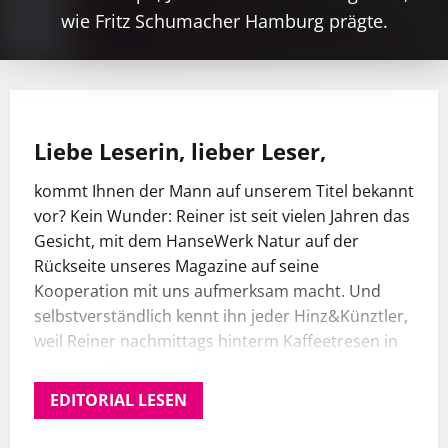
wie Fritz Schumacher Hamburg prägte.
Liebe Leserin, lieber Leser,
kommt Ihnen der Mann auf unserem Titel bekannt
vor? Kein Wunder: Reiner ist seit vielen Jahren das
Gesicht, mit dem HanseWerk Natur auf der
Rückseite unseres Magazine auf seine
Kooperation mit uns aufmerksam macht. Und
selbstverständlich kennt ihn jeder Hinz&Künztler,
weil Reiner nachmittags hinterm Kaffeetresen in
unserem Vertrieb steht.
EDITORIAL LESEN
Das ist aber nicht der Grund dafür, dass er es auf
den Titel geschafft hat: Reiner und zwei andere