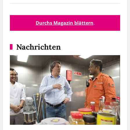
Hinz&Künztler, die aus der DDR stammen,
erzählen, wie sie den Mauerfall vor 30 Jahren
erlebt ­haben. Und wir haben recherchiert, wie der
Durchs Magazin blättern
.
ostdeutsche Staat mit Obdachlosen umgegangen
ist – die es auch in der DDR gab.
Ich musste in den vergangenen Wochen viel über
Nachrichten
meine Reise an die Außengrenzen der EU
nachdenken. Mit der Diakonie war ich in Ungarn,
Serbien und Rumänien. Die anderen
Reiseteilnehmer arbeiten alle mit Flüchtlingen. Wir
haben uns mit Sozialarbeitern, Juristen und
Menschenrechtsexperten ­getroffen. Natürlich ist
vieles bekannt, aber vor Ort zu erfahren, wie
Flüchtlinge behandelt werden, und das in Europa,
das war schockierend. Meinen Reisebericht lesen
Sie im Magazin.
Außerdem in der November-Ausgabe: Zwei junge