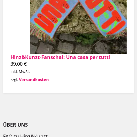
Hinz&Kunzt-Fanschal: Una casa per tutti
39,00
€
inkl. MwSt.
zzgl.
Versandkosten
ÜBER UNS
FAQ zu Hinz&Kunzt