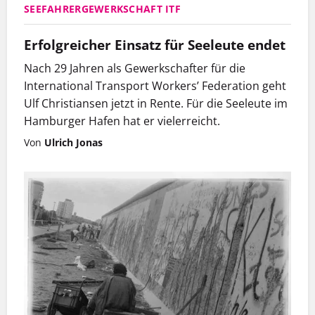
SEEFAHRERGEWERKSCHAFT ITF
Ex-Wohnungslose fordern Bürgermeister Peter
Tschentscher zum Handeln gegen Armut und
Erfolgreicher Einsatz für Seeleute endet
Obdachlosigkeit auf; KZ-Gedenkstättenleiter
Detlef Garbe erzählt seine Lebensgeschichte; und
Nach 29 Jahren als Gewerkschafter für die
Schauspieler Jens Harzer erzählt uns im Interview,
International Transport Workers’ Federation geht
wieso er aus den Verhörprotokollen des Hitler-
Ulf Christiansen jetzt in Rente. Für die Seeleute im
Attentäters Georg Elser liest.
Hamburger Hafen hat er vielerreicht.
Von
Ulrich Jonas
Ihre Birgit Müller (Chefredakteurin)
In der November-Ausgabe