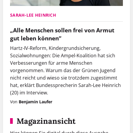
SARAH-LEE HEINRICH
„Alle Menschen sollen frei von Armut
gut leben können“
Hartz-IV-Reform, Kindergrundsicherung,
Sozialwohnungen: Die Ampel-Koalition hat sich
Verbesserungen für arme Menschen
vorgenommen. Warum das der Grünen Jugend
nicht reicht und wieso sie trotzdem zugestimmt
Bundessprecherin Sarah-Lee Heinrich (20) von der
hat, erklärt Bundessprecherin Sarah-Lee Heinrich
Grünen Jugend im Interview zu Hartz IV,
(20) im Interview.
Kindergrundsicherung und Obdachlosigkeit. Foto: Bernd
Von
Benjamin Laufer
Arnold / VISUM
Magazinansicht
Hier können Sie digital durch diese Ausgabe