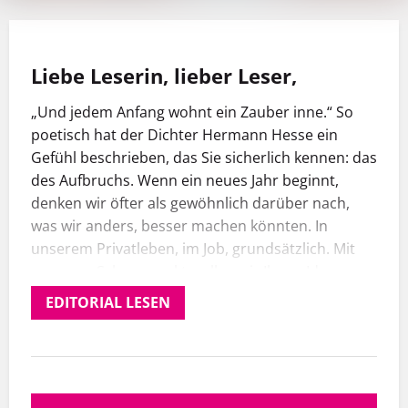
Liebe Leserin, lieber Leser,
„Und jedem Anfang wohnt ein Zauber inne.“ So
poetisch hat der Dichter Hermann Hesse ein
Gefühl beschrieben, das Sie sicherlich kennen: das
des Aufbruchs. Wenn ein neues Jahr beginnt,
denken wir öfter als gewöhnlich darüber nach,
was wir anders, besser machen könnten. In
unserem Privatleben, im Job, grundsätzlich. Mit
unserem Schwerpunkt wollen wir Ihnen Ideen an
die Hand geben, wie ein Neustart gelingen kann.
EDITORIAL LESEN
Dafür haben wir eine ausgewiesene Expertin
besucht: Anastasia Umrik. Die 34-Jährige hat eine
Krankheit, die ihr im Verlauf ihres Lebens immer
mehr Muskeln nehmen wird – und damit auch