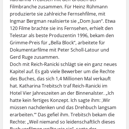
Filmbranche zusammen. Für Heinz Rühmann
produzierte sie zahlreiche Fernsehfilme, mit
Ingmar Bergman realisierte sie „Dom Juan“. Etwa
120 Filme brachte sie ins Fernsehen, erhielt den
Telestar als beste Produzentin 1996, bekam den
Grimme-Preis für „Bella Block“, arbeitete für
Dokumentarfilme mit Peter Scholl-Latour und
Gerd Ruge zusammen.
Doch mit Reich-Ranicki schlägt sie ein ganz neues
Kapitel auf. Es gab viele Bewerber um die Rechte
des Buches, das sich 1,4 Millionen Mal verkauft
hat. Katharina Trebitsch traf Reich-Ranicki im
Hotel Vier Jahreszeiten an der Binnenalster. „Ich
hatte kein fertiges Konzept. Ich sagte ihm: ‚Wir
müssen nachdenken und das Drehbuch langsam
erarbeiten.‘“ Das gefiel ihm. Trebitsch bekam die
Rechte: „Weil niemand so leidenschaftlich dieses
Buch verfilmen wollte wie sie“, sagte der