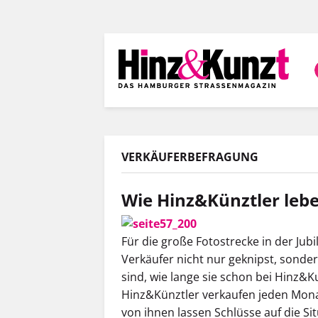
Direkt
zum
Inhalt
VERKÄUFERBEFRAGUNG
Wie Hinz&Künztler leb
Für die große Fotostrecke in der Ju
Verkäufer nicht nur geknipst, sondern
sind, wie lange sie schon bei Hinz&K
Hinz&Künztler verkaufen jeden Mona
von ihnen lassen Schlüsse auf die Si