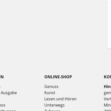
IN
ONLINE-SHOP
KO
n
Genuss
Hin
e Ausgabe
Kunst
gem
Lesen und Hören
Ver
eos
Unterwegs
Min