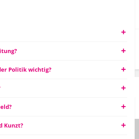
itung?
er Politik wichtig?
?
eld?
nd Kunzt?