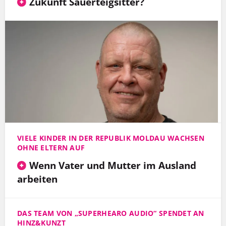
Zukunft Sauerteigsitter?
VIELE KINDER IN DER REPUBLIK MOLDAU WACHSEN
OHNE ELTERN AUF
Wenn Vater und Mutter im Ausland
arbeiten
DAS TEAM VON „SUPERHEARO AUDIO“ SPENDET AN
HINZ&KUNZT