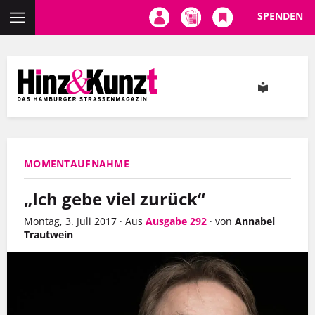
SPENDEN
Direkt
zum
Inhalt
MOMENTAUFNAHME
„Ich gebe viel zurück“
Montag, 3. Juli 2017
·
Aus
Ausgabe 292
·
von
Annabel
Trautwein