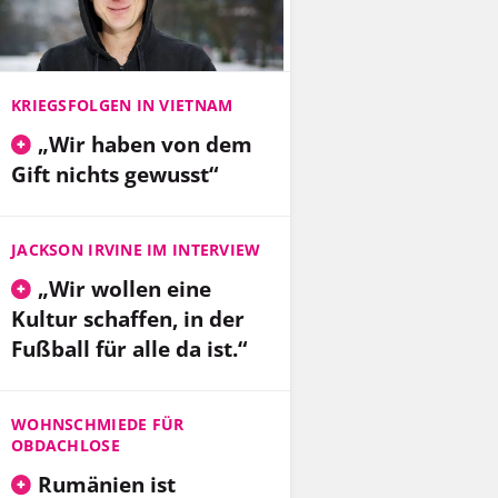
KRIEGSFOLGEN IN VIETNAM
„Wir haben von dem
Gift nichts gewusst“
JACKSON IRVINE IM INTERVIEW
Kenny Kenner kennt sich mit Wölfen aus – und sucht mit
Spuren. Foto: Dmitrij Leltsch
„Wir wollen eine
Kultur schaffen, in der
Fußball für alle da ist.“
WOHNSCHMIEDE FÜR
OBDACHLOSE
Rumänien ist