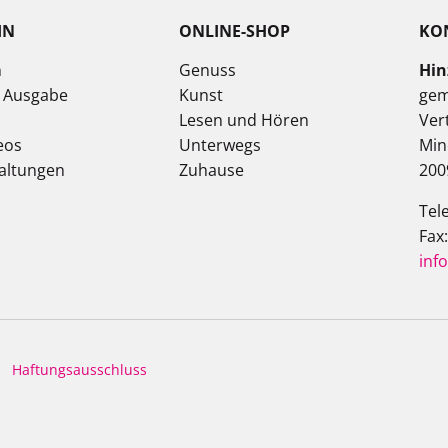
IN
ONLINE-SHOP
KO
n
Genuss
Hin
e Ausgabe
Kunst
gem
Lesen und Hören
Ver
eos
Unterwegs
Min
altungen
Zuhause
200
Tel
Fax
inf
Haftungsausschluss