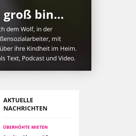
nur eine Wohnung gefunden,
 groß bin…
sondern auch einen
Arbeitgeber, der ihn so
h dem Wolf, in der
schätzt, wie er ist.
ßensozialarbeiter, mit
ber ihre Kindheit im Heim.
MEHR
s Text, Podcast und Video.
INFOS
AKTUELLE
NACHRICHTEN
ÜBERHÖHTE MIETEN