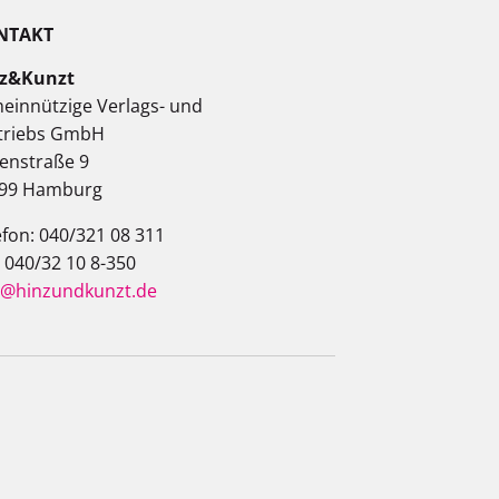
NTAKT
z&Kunzt
einnützige Verlags- und
triebs GmbH
enstraße 9
99 Hamburg
efon: 040/321 08 311
: 040/32 10 8-350
o@hinzundkunzt.de