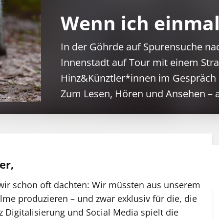
Wenn ich einmal
Spinne teilt nicht nur Kaffee
aus, sondern auch mal einen
In der Göhrde auf Spurensuche nac
Spruch.
Innenstadt auf Tour mit einem Stra
Hinz&Künztler*innen im Gespräch ü
Zum Lesen, Hören und Ansehen – al
er,
 wir schon oft dachten: Wir müssten aus unserem
ilme produzieren – und zwar exklusiv für die, die
 Digitalisierung und Social Media spielt die